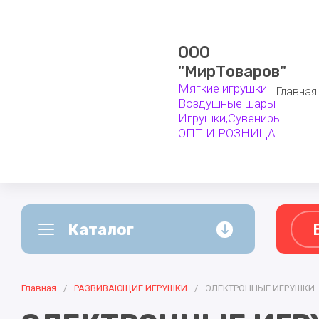
ООО
"МирТоваров"
Мягкие игрушки
Главная
Воздушные шары
Игрушки,Сувениры
ОПТ И РОЗНИЦА
Каталог
А - Я
Главная
ВОЗДУШНЫЕ ШАРЫ
/
РАЗВИВАЮЩИЕ ИГРУШКИ
/
ЭЛЕКТРОННЫЕ ИГРУШКИ
СУВЕНИР
Белоруссия