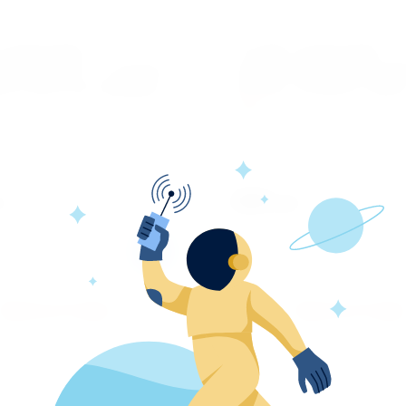
Головоломка
214-025 Головоломка
ная 23 игры, РР, железо,
электронная "Сложи куби
G13, 8х3,5 см, 4 дизайна
пластик, 12,5х6см, 4 цвет
Китай
ет
Артикул:
нет
225
б.
225
руб.
руб.
250
руб.
Купить в 1 клик
Купить в 1 клик
авнению
К сравнению