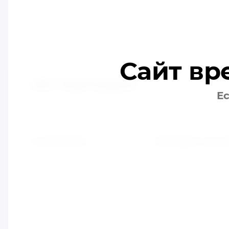
Сайт вр
ООО "МирТоваров"
Ес
Мягкие игрушки Воздушные шары Игрушки,Суве
И РОЗНИЦА
О компании
Интернет мага
Главная
ВОЗДУШНЫЕ ШАРЫ
О компании
МЯГКАЯ ИГРУШКА
Контакты
ИГРУШКИ ДЛЯ ДЕВО
Пайс-листы
ТОВАРЫ ДЛЯ НОВО