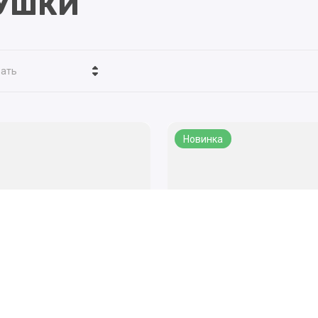
РУШКИ
МЕДВЕДИ
ЗАЙЦЫ
КОШКИ И СОБАКИ
вать
 ДЛЯ МАЛЬЧИКОВ
ТОВАРЫ ДЛЯ НОВОРОЖ
а - убывание
шинки металл
ПОГРЕМУШКИ
а - возрастание
Новинка
ТОВАРЫ ДЛЯ МАЛЫША
вание - Я-А
вание - А-Я