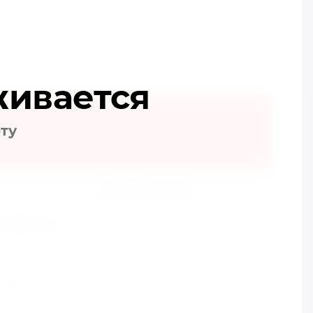
живается
оту
Мы в соцсетях
3) 0003726
сибирск
нского
т 32/1