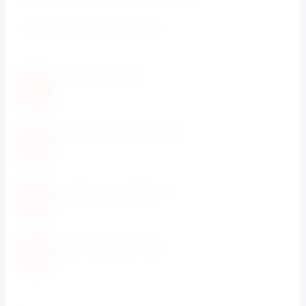
МУЗЫКАЛЬНЫЕ ИГРУШКИ
Нам доверяют
С нами работают известные мировые
производители
Обновление каталога
Каталог товаров регулярно расширяется и
пополняется
Гарантия возврата
Не понравился товар? Мы вернем деньги
Быстрая доставка
Быстрая доставка по всей территории России