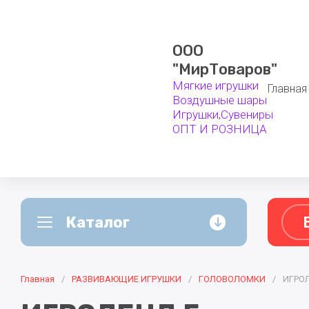
ООО
"МирТоваров"
Мягкие игрушки
Главная
Воздушные шары
Игрушки,Сувениры
ОПТ И РОЗНИЦА
Каталог
А - Я
Главная
ВОЗДУШНЫЕ ШАРЫ
/
РАЗВИВАЮЩИЕ ИГРУШКИ
/
ГОЛОВОЛОМКИ
СУВЕНИР
/
ИГРОЛ
Белоруссия