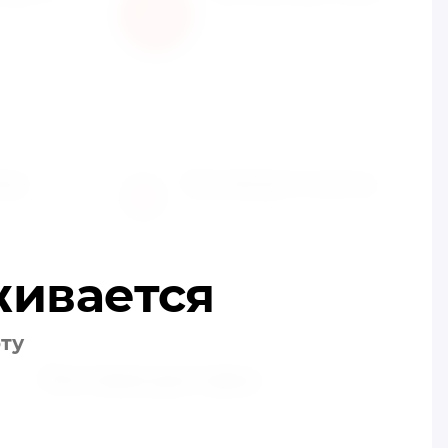
товар? Мы
Быстрая доставка по всей
территории России
вар
Производите оплату
4
вку по
Вы производите оплату любым
ресу
удобным способом
живается
оту
Почтовая доставка
Почтовая доставка через почту России. Когда
заказ придет в отделение, на ваш адрес придет