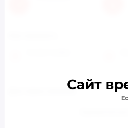
С нами работают известные
мировые производители
Как заказать
Оставьте заявку
Мы
1
2
Заполните заявку на сайте или
Пер
позвоните нам
обг
Сайт вр
Доставка заказов
Ес
Курьерская до
Курьерская доставка р