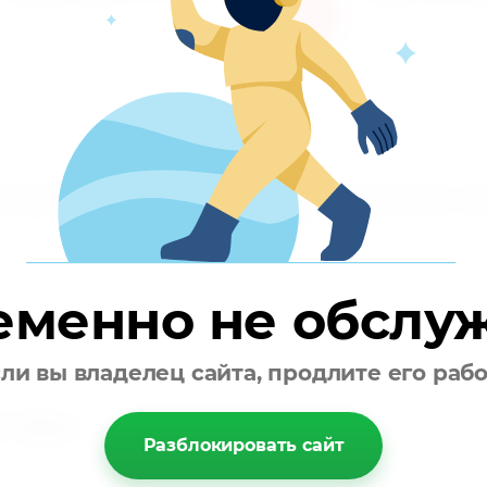
Каталог товаров регулярно
Не понравился 
расширяется и пополняется
вернем деньги
 перезваниваем
Доставляем то
3
езваниваем вам и
Осуществляем доста
овариваем детали заказа
указанному вами ад
еменно не обслу
ли вы владелец сайта, продлите его раб
ставка
Разблокировать сайт
аботает с 9.00 до 19.00.