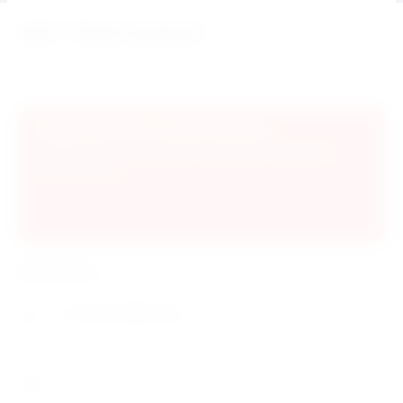
ООО "МирТоваров"
Мягкие игрушки Воздушные шары
Игрушки,Сувениры ОПТ И РОЗНИЦА
Подпишитесь на рассылку!
Подпишитесь и узнавайте первыми об акциях и
распродажах
Контакты
+7 (913) 0003726
г.Новосибирск Дзержинского проспект 32/1