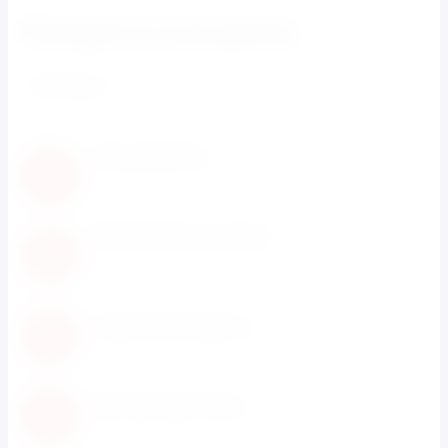
Находится в разделах
Каталки
Нам доверяют
С нами работают известные мировые
производители
Обновление каталога
Каталог товаров регулярно расширяется и
пополняется
Гарантия возврата
Не понравился товар? Мы вернем деньги
Быстрая доставка
Быстрая доставка по всей территории России