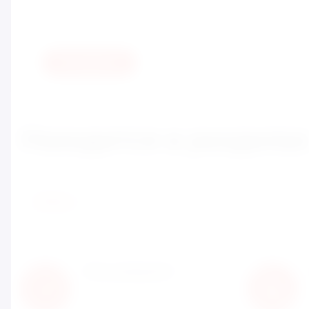
Оценка:
Отправить
Находится в разделах
ЗАЙЦЫ
Нам доверяют
С нами работают известные
мировые производители