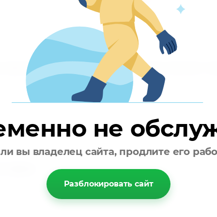
 перезваниваем
Доставляем то
3
езваниваем вам и
Осуществляем доста
овариваем детали заказа
указанному вами ад
еменно не обслу
ли вы владелец сайта, продлите его раб
ставка
Разблокировать сайт
аботает с 9.00 до 19.00.
на склад, курьерская
уточнения деталей.