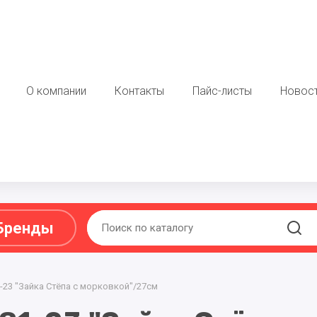
О компании
Контакты
Пайс-листы
Новос
Бренды
-23 "Зайка Стёпа с морковкой"/27см
Ы ,ПОДАРКИ
МЯГКАЯ ИГРУШКА