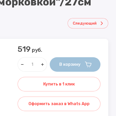
 морковкой"/27см
Каталки
ИГРУШКИ АНТИСТРЕСС, МЯЛКИ,
ЛИЗУНЫ
Следующий
ПИРАМИДКИ,ШНУРОВКИ
ДЁННЫХ
Товары для праздника
519
СВЕЧИ В ТОРТ
руб.
ГРАМОТЫ ,ДИПЛОМЫ,МЕДАЛИ
В корзину
ПОСУДА ,СЕРВИРОВКА.
Купить в 1 клик
Оформить заказ в Whats App