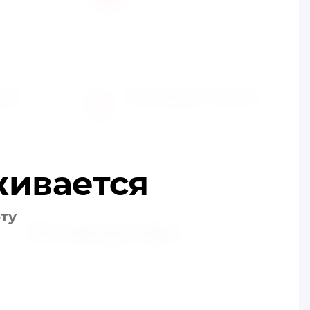
вар
Производите оплату
4
вку по
Вы производите оплату любым
ресу
удобным способом
живается
оту
Почтовая доставка
Почтовая доставка через почту России. Когда
заказ придет в отделение, на ваш адрес придет
извещение о посылке. Перед оплатой вы можете
оценить состояние коробки: вес, целостность.