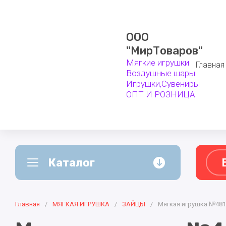
ООО
"МирТоваров"
Мягкие игрушки
Главная
Воздушные шары
Игрушки,Сувениры
ОПТ И РОЗНИЦА
Каталог
А - Я
Главная
ВОЗДУШНЫЕ ШАРЫ
/
МЯГКАЯ ИГРУШКА
/
ЗАЙЦЫ
/
Мягкая игрушка №481
СУВЕНИР
Белоруссия