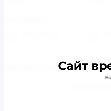
Как заказать
Оставьте заявку
Мы
1
2
Заполните заявку на сайте или
Пер
позвоните нам
обг
Сайт вр
Доставка заказов
Ес
Курьерская до
Курьерская доставка р
Когда товар поступит 
служба свяжется для 