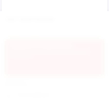
ООО "МирТоваров"
Мягкие игрушки Воздушные шары
Игрушки,Сувениры ОПТ И РОЗНИЦА
Подпишитесь на рассылку!
Подпишитесь и узнавайте первыми об акциях и
распродажах
Контакты
+7 (913) 0003726