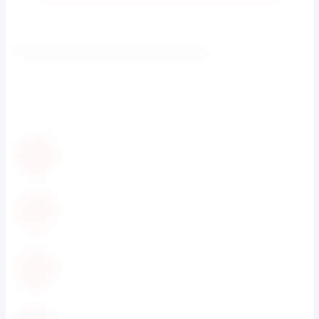
Находится в разделах
СУВЕНИРЫ ,ПОДАРКИ
Нам доверяют
С нами работают известные мировые
производители
Обновление каталога
Каталог товаров регулярно расширяется и
пополняется
Гарантия возврата
Не понравился товар? Мы вернем деньги
Быстрая доставка