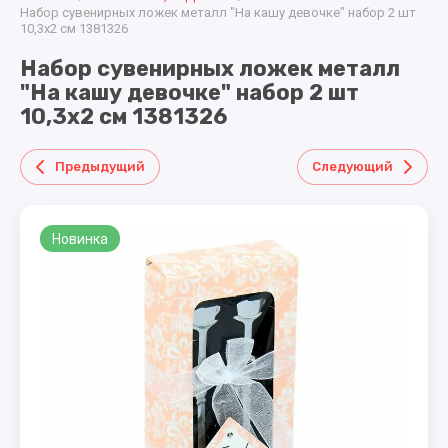
ТОВАРЫ
КОСМЕТИКА
машинки
В ТОРТ
Набор сувенирных ложек металл "На кашу девочке" набор 2 шт
ДЛЯ
10,3х2 см 1381326
металл
МАЛЫША
КУКЛЫ
ГРАМОТЫ
Набор сувенирных ложек металл
,ДИПЛОМЫ,МЕДА
"На кашу девочке" набор 2 шт
КОНСТРУКТОРЫ
ДЛЯ ДЕВОЧЕК.
ПОСУДА
10,3х2 см 1381326
,СЕРВИРОВКА.
Предыдущий
Следующий
ЛЕТНИЕ
ТОВАРЫ
Новинка