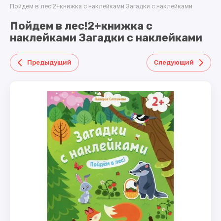
ТОВАРЫ
КОСМЕТИКА
машинки
В ТОРТ
Пойдем в лес!2+книжка с наклейками Загадки с наклейками
ДЛЯ
металл
Пойдем в лес!2+книжка с
МАЛЫША
КУКЛЫ
ГРАМОТЫ
,ДИПЛОМЫ,МЕДА
наклейками Загадки с наклейками
КОНСТРУКТОРЫ
ДЛЯ ДЕВОЧЕК.
ПОСУДА
Предыдущий
Следующий
,СЕРВИРОВКА.
ЛЕТНИЕ
ТОВАРЫ