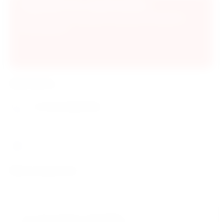
Подпишитесь на рассылку!
Подпишитесь и узнавайте первыми об акциях и
распродажах
Контакты
+7 (913) 0003726
г.Новосибирск Дзержинского проспект 32/1
Мы в соцсетях
Этот сайт использует cookie-файлы и