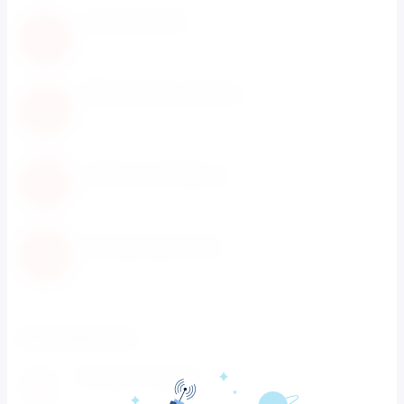
Нам доверяют
С нами работают известные мировые
производители
Обновление каталога
Каталог товаров регулярно расширяется и
пополняется
Гарантия возврата
Не понравился товар? Мы вернем деньги
Быстрая доставка
Быстрая доставка по всей территории России
Как заказать
Оставьте заявку
1
Заполните заявку на сайте или позвоните нам