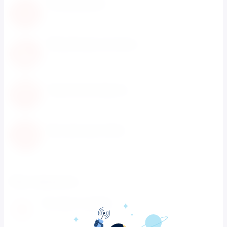
Нам доверяют
С нами работают известные мировые
производители
Обновление каталога
Каталог товаров регулярно расширяется и
пополняется
Гарантия возврата
Не понравился товар? Мы вернем деньги
Быстрая доставка
Быстрая доставка по всей территории России
Как заказать
Оставьте заявку
1
Заполните заявку на сайте или позвоните нам