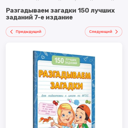
ТОВАРЫ
КОСМЕТИКА
машинки
В ТОРТ
ДЛЯ
металл
Разгадываем загадки 150 лучших
МАЛЫША
КУКЛЫ
ГРАМОТЫ
заданий 7-е издание
,ДИПЛОМЫ,МЕДА
КОНСТРУКТОРЫ
ДЛЯ ДЕВОЧЕК.
ПОСУДА
Предыдущий
Следующий
,СЕРВИРОВКА.
ЛЕТНИЕ
ТОВАРЫ