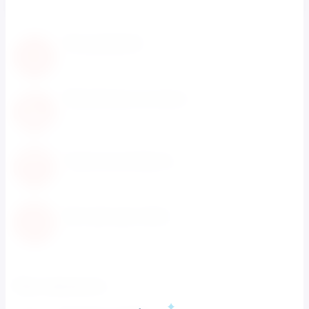
Нам доверяют
С нами работают известные мировые
производители
Обновление каталога
Каталог товаров регулярно расширяется и
пополняется
Гарантия возврата
Не понравился товар? Мы вернем деньги
Быстрая доставка
Быстрая доставка по всей территории России
Как заказать