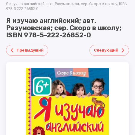
ТОВАРЫ
КОСМЕТИКА
машинки
В ТОРТ
Я изучаю английский; авт. Разумовская; сер. Скоро в школу; ISBN
ДЛЯ
978-5-222-26852-0
металл
МАЛЫША
КУКЛЫ
ГРАМОТЫ
Я изучаю английский; авт.
,ДИПЛОМЫ,МЕДА
Разумовская; сер. Скоро в школу;
КОНСТРУКТОРЫ
ДЛЯ ДЕВОЧЕК.
ПОСУДА
ISBN 978-5-222-26852-0
,СЕРВИРОВКА.
Предыдущий
Следующий
ЛЕТНИЕ
ТОВАРЫ